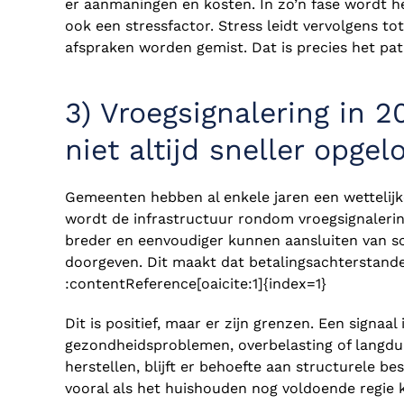
er aanmaningen en kosten. In zo’n fase wordt h
ook een stressfactor. Stress leidt vervolgens tot 
afspraken worden gemist. Dat is precies het pat
3) Vroegsignalering in 2
niet altijd sneller opgel
Gemeenten hebben al enkele jaren een wettelijk
wordt de infrastructuur rondom vroegsignaleri
breder en eenvoudiger kunnen aansluiten van sc
doorgeven. Dit maakt dat betalingsachterstand
:contentReference[oaicite:1]{index=1}
Dit is positief, maar er zijn grenzen. Een signaa
gezondheidsproblemen, overbelasting of langdur
herstellen, blijft er behoefte aan structurele b
vooral als het huishouden nog voldoende regie 