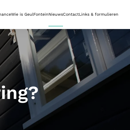
inance
Wie is GeulFontein
Nieuws
Contact
Links & formulieren
nance?