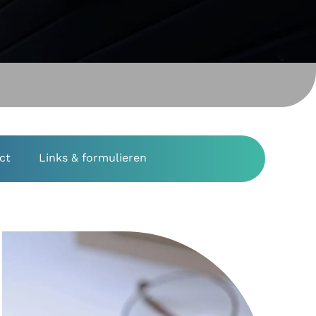
ct
Links & formulieren