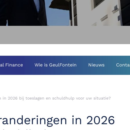
al Finance
Wie is GeulFontein
Nieuws
Conta
in 2026 bij toeslagen en schuldhulp voor uw situatie?
anderingen in 2026